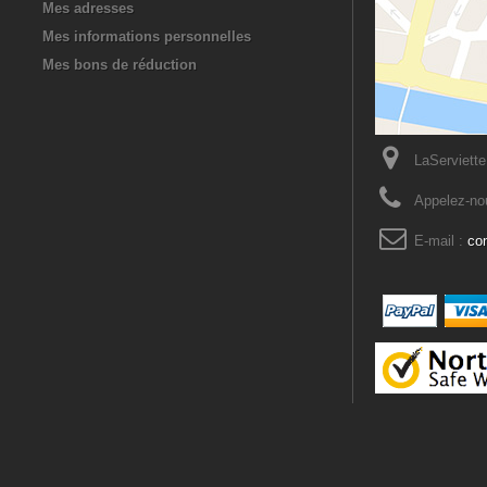
Mes adresses
Mes informations personnelles
Mes bons de réduction
LaServiette
Appelez-no
E-mail :
co