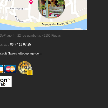
DePlage.fr , 22 rue gambetta, 46100 Figeac
us au :
06 77 19 97 25
ntact@laserviettedeplage.com