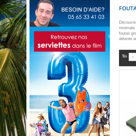
FOUTA
Découvrez
minimale 
foutas gr
détente au
Tri
--