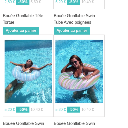
-50%
-50%
2,80 €
5,60 €
5,20 €
10,40 €
Bouée Gonflable Tête
Bouée Gonflable Swin
Tortue
Tube Avec poignées
Ajouter au panier
Ajouter au panier
-50%
-50%
5,20 €
10,40 €
5,20 €
10,40 €
Bouée Gonflable Swin
Bouée Gonflable Swin