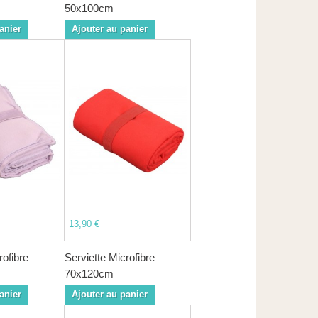
50x100cm
anier
Ajouter au panier
13,90 €
rofibre
Serviette Microfibre
70x120cm
anier
Ajouter au panier