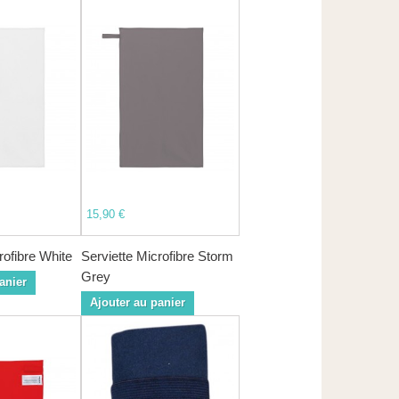
15,90 €
rofibre White
Serviette Microfibre Storm
Grey
anier
Ajouter au panier