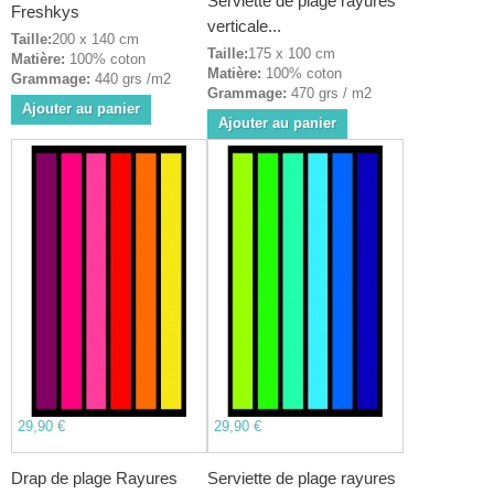
Serviette de plage rayures
Freshkys
verticale...
Taille:
200 x 140 cm
Taille:
175 x 100 cm
Matière:
100% coton
Matière:
100% coton
Grammage:
440 grs /m2
Grammage:
470 grs / m2
Ajouter au panier
Ajouter au panier
29,90 €
29,90 €
Drap de plage Rayures
Serviette de plage rayures