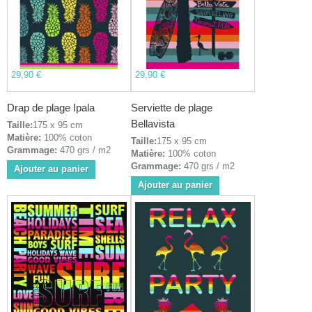
29,90 €
29,90 €
Drap de plage Ipala
Serviette de plage
Bellavista
Taille:
175 x 95 cm
Matière:
100% coton
Taille:
175 x 95 cm
Grammage:
470 grs / m2
Matière:
100% coton
Grammage:
470 grs / m2
Ajouter au panier
Ajouter au panier