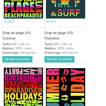
39,99 €
39,99 €
Drap de plage XXL
Drap de plage XXL
Summer
Partytime
Taille:
200 x 140 cm
Taille:
200 x 140 cm
Matière:
100% coton
Matière:
100% coton
Grammage:
420 grs/m2
Grammage:
420 grs/m2
Ajouter au panier
Ajouter au panier