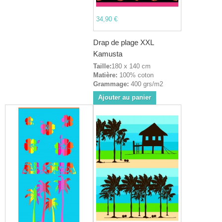
34,90 €
Drap de plage XXL
Kamusta
Taille:
180 x 140 cm
Matière:
100% coton
Grammage:
400 grs/m2
Ajouter au panier