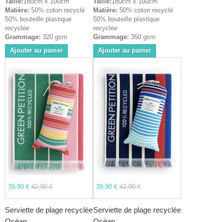
Taille:
180cm x 100cm
Taille:
180cm x 100cm
Matière:
50% coton recyclé
Matière:
50% coton recyclé
50% bouteille plastique
50% bouteille plastique
recyclée
recyclée
Grammage:
320 gsm
Grammage:
350 gsm
Ajouter au panier
Ajouter au panier
39,90 €
42,90 €
39,90 €
42,90 €
Serviette de plage recyclée
Serviette de plage recyclée
Océan...
Océan...