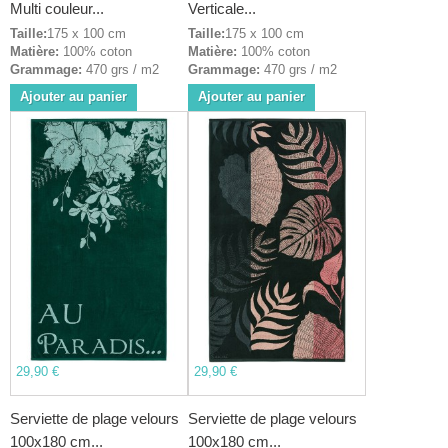
Multi couleur...
Verticale...
Taille:
175 x 100 cm
Taille:
175 x 100 cm
Matière:
100% coton
Matière:
100% coton
Grammage:
470 grs / m2
Grammage:
470 grs / m2
Ajouter au panier
Ajouter au panier
29,90 €
29,90 €
Serviette de plage velours
Serviette de plage velours
100x180 cm...
100x180 cm...