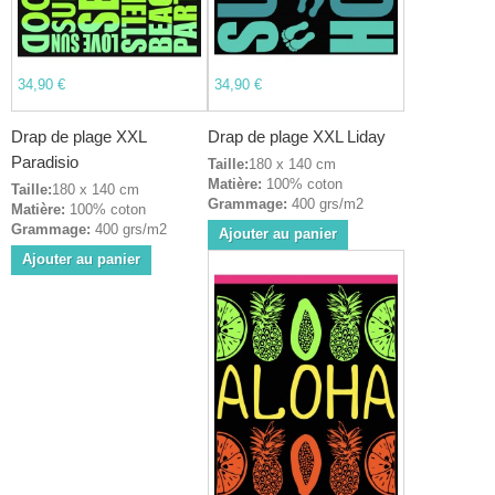
34,90 €
34,90 €
Drap de plage XXL
Drap de plage XXL Liday
Paradisio
Taille:
180 x 140 cm
Matière:
100% coton
Taille:
180 x 140 cm
Grammage:
400 grs/m2
Matière:
100% coton
Grammage:
400 grs/m2
Ajouter au panier
Ajouter au panier