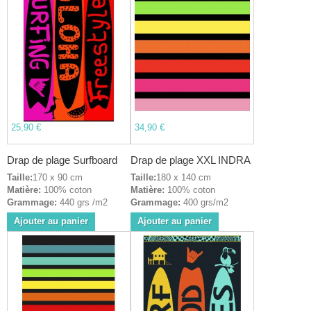
25,90 €
34,90 €
Drap de plage Surfboard
Drap de plage XXL INDRA
Taille:
170 x 90 cm
Taille:
180 x 140 cm
Matière:
100% coton
Matière:
100% coton
Grammage:
440 grs /m2
Grammage:
400 grs/m2
Ajouter au panier
Ajouter au panier