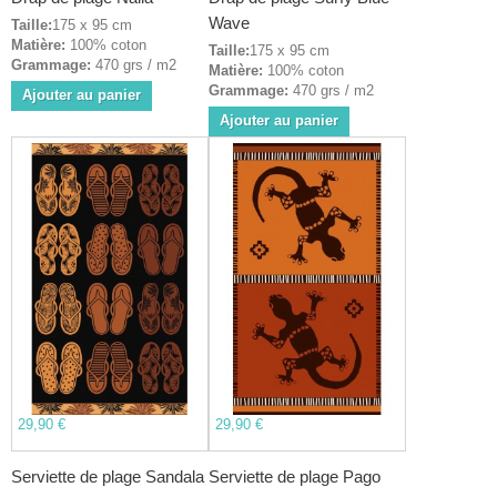
Wave
Taille:
175 x 95 cm
Matière:
100% coton
Taille:
175 x 95 cm
Grammage:
470 grs / m2
Matière:
100% coton
Grammage:
470 grs / m2
Ajouter au panier
Ajouter au panier
29,90 €
29,90 €
Serviette de plage Sandala
Serviette de plage Pago