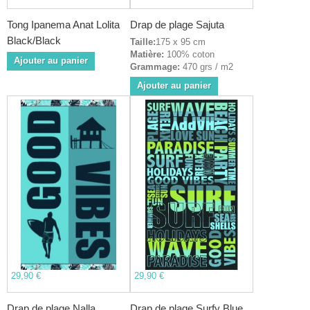
Tong Ipanema Anat Lolita
Drap de plage Sajuta
Black/Black
Taille:
175 x 95 cm
Matière:
100% coton
Ajouter au panier
Grammage:
470 grs / m2
Ajouter au panier
29,90 €
29,90 €
Drap de plage Nalla
Drap de plage Surfy Blue