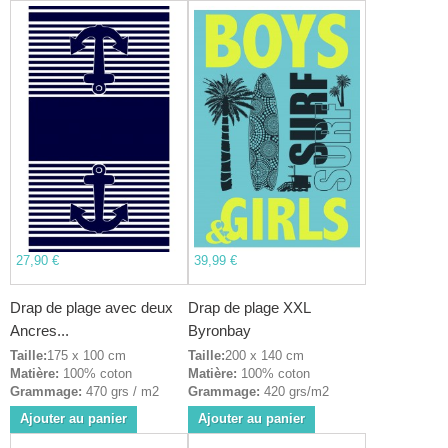
27,90 €
39,99 €
Drap de plage avec deux
Drap de plage XXL
Ancres...
Byronbay
Taille:
175 x 100 cm
Taille:
200 x 140 cm
Matière:
100% coton
Matière:
100% coton
Grammage:
470 grs / m2
Grammage:
420 grs/m2
Ajouter au panier
Ajouter au panier