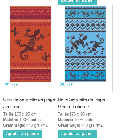
Ajouter au panier
29,90 €
29,90 €
Grande serviette de plage
Belle Serviette de plage
avec un...
Gecko bohème...
Taille:
175 x 95 cm
Taille:
175 x 95 cm
Matière:
100% coton
Matière:
100% coton
Grammage:
440 grs /m2
Grammage:
440 grs /m2
Ajouter au panier
Ajouter au panier