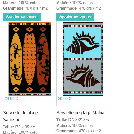
Matière:
100% coton
Matière:
100% coton
Grammage:
470 grs / m2
Grammage:
470 grs / m2
Ajouter au panier
Ajouter au panier
29,90 €
29,90 €
Serviette de plage
Serviette de plage Malua
Sandsurf
Taille:
175 x 95 cm
Matière:
100% coton
Taille:
175 x 95 cm
Grammage:
470 grs / m2
Matière:
100% coton