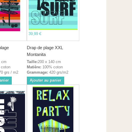
39,99 €
plage
Drap de plage XXL
Montanita
5 cm
Taille:
200 x 140 cm
coton
Matière:
100% coton
0 grs / m2
Grammage:
420 grs/m2
anier
Ajouter au panier