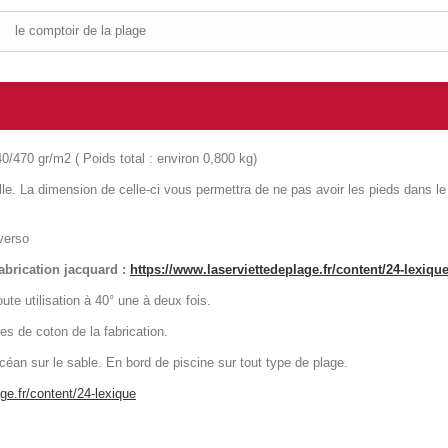
le comptoir de la plage
/470 gr/m2 ( Poids total : environ 0,800 kg)
lle. La dimension de celle-ci vous permettra de ne pas avoir les pieds dans le
verso
abrication jacquard :
https://www.laserviettedeplage.fr/content/24-lexiqu
ute utilisation à 40° une à deux fois.
es de coton de la fabrication.
céan sur le sable. En bord de piscine sur tout type de plage.
ge.fr/content/24-lexique