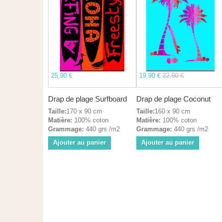
25,90 €
19,90 €
22,90 €
Drap de plage Surfboard
Drap de plage Coconut
Taille:
170 x 90 cm
Taille:
160 x 90 cm
Matière:
100% coton
Matière:
100% coton
Grammage:
440 grs /m2
Grammage:
440 grs /m2
Ajouter au panier
Ajouter au panier