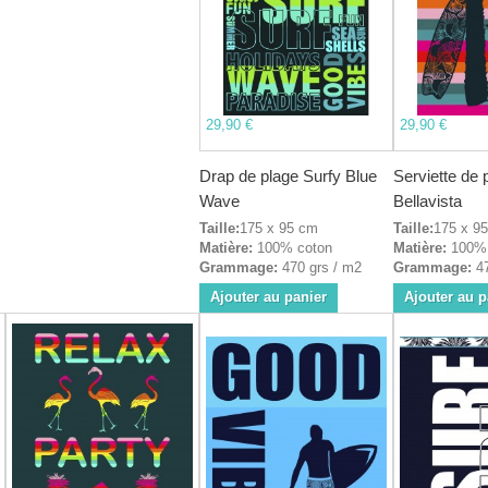
29,90 €
29,90 €
Drap de plage Surfy Blue
Serviette de 
Wave
Bellavista
Taille:
175 x 95 cm
Taille:
175 x 9
Matière:
100% coton
Matière:
100% 
Grammage:
470 grs / m2
Grammage:
47
Ajouter au panier
Ajouter au p