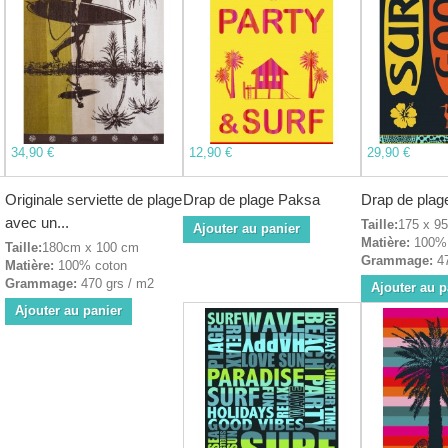
34,90 €
12,90 €
29,90 €
Originale serviette de plage
Drap de plage Paksa
Drap de plag
avec un...
Taille:
175 x 9
Ajouter au panier
Matière:
100% 
Taille:
180cm x 100 cm
Grammage:
47
Matière:
100% coton
Grammage:
470 grs / m2
Ajouter au p
Ajouter au panier