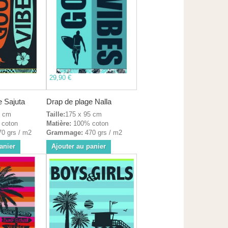
29,90 €
e Sajuta
Drap de plage Nalla
5 cm
Taille:
175 x 95 cm
coton
Matière:
100% coton
0 grs / m2
Grammage:
470 grs / m2
anier
Ajouter au panier