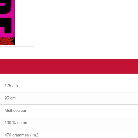
175 cm
95 cm
Multicouleur
100 % coton
470 grammes / m2